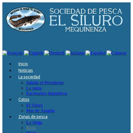
cialis en línea
Inicio
Noticias
La sociedad
Saluda el Presidente
La junta
Escenarios deportivos
Cotos
El Siluro
Mar de Aragón
Zonas de pesca
La Sirga
Riols