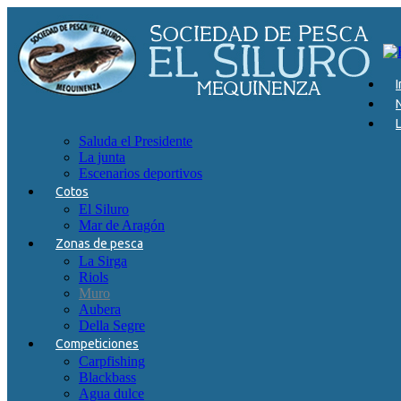
via
I
Saluda el Presidente
La junta
Escenarios deportivos
Cotos
El Siluro
Mar de Aragón
Zonas de pesca
La Sirga
Riols
Muro
Aubera
Della Segre
Competiciones
Carpfishing
Blackbass
Agua dulce