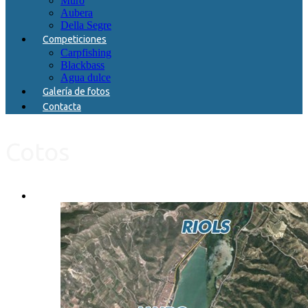
Muro
Aubera
Della Segre
Competiciones
Carpfishing
Blackbass
Agua dulce
Galería de fotos
Contacta
Cotos